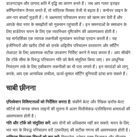
डाउनटाइम और उत्पाद क्षति में वृद्धि का कारण बनते हैं। जब आप गलत ड्राइव
कॉन्फ़िगरेशन तैनात करते हैं, तो यांत्रिक घिसाव तेजी से बढ़ता है। कन्वेयर लाइन के
आर-पार बाधाएँ जुड़ती हैं। ये अक्षमताएं परिचालन बजट को खत्म कर देती हैं और
आपके सेवा स्तर के समझौतों को नुकसान पहुंचाती हैं। इन समस्याओं के समाधान के
लिए हार्डवेयर चयन के लिए एक व्यवस्थित दृष्टिकोण की आवश्यकता होती है।
यह मार्गदर्शिका एक व्यापक तकनीकी मूल्यांकन रूपरेखा प्रदान करती है। यह
इंजीनियरों और खरीद टीमों को उनके अद्वितीय परिचालन वातावरण और सॉर्टिंग
लेआउट के लिए आवश्यक सटीक उपकरण निर्दिष्ट करने में मदद करता है। आप सीखेंगे
कि टॉर्क सीमा के विरुद्ध परिचालन गति को कैसे संतुलित किया जाए। हम आधुनिक
नियंत्रण तर्क के लिए एकीकरण तकनीकों का भी पता लगाते हैं। इन मापदंडों को लागू
करके, आप एक अत्यधिक लचीला, ऊर्जा-कुशल सॉर्टिंग बुनियादी ढांचा बना सकते हैं।
चाबी छीनना
एप्लिकेशन विशिष्टताओं को निर्देशित करता है:
संकीर्ण बेल्ट और रैखिक क्रॉस-बेल्ट
सॉर्टर्स को मानक संचय लाइनों की तुलना में अलग मिलीसेकंड-प्रतिक्रिया क्षमताओं की
आवश्यकता होती है।
गति और टॉर्क को संतुलित करें:
आप दोनों को अधिकतम नहीं कर सकते; चयन के लिए
भार भार के विरुद्ध परिचालन दरों (एफपीएम) की सटीक गणना की आवश्यकता होती है।
यांत्रिक विफलता बिंदुओं को कम करें:
गियरलेस, स्नेहन-मुक्त डिज़ाइन और सीलबंद