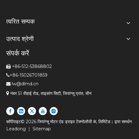
त्वरित सम्पक
उत्पाद श्रेणी
संपर्क करें
+86-512-53868802

+86-15026701859

lw@dlmd.cn


नंबर 51 वीहाई रोड, ताइकांग सिटी, जियांग्सू प्रांत, चीन
कॉपीराइट©
2026
जियांग्सू मोटर एंड ड्राइव टेक्नोलॉजी कं, लिमिटेड। द्वारा समर्थन
Leadong
｜
Sitemap