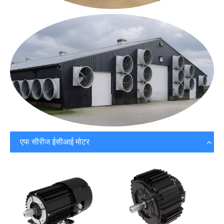
एफ सीरीज ईसीआई मोटर