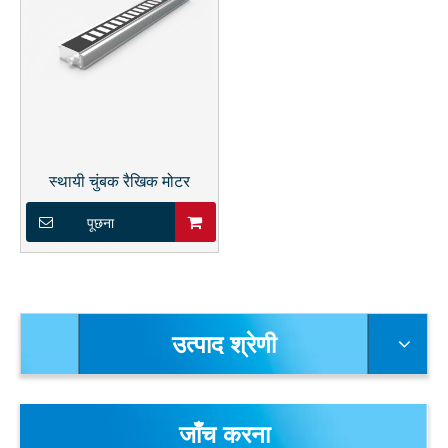
स्थायी चुंबक रैखिक मोटर
पूछना
उत्पाद श्रेणी
जाँच करना