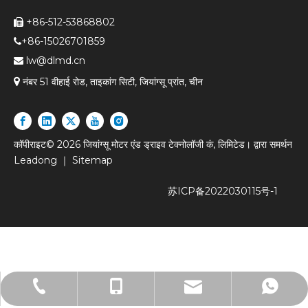
+86-512-53868802

+86-15026701859

lw@dlmd.cn


नंबर 51 वीहाई रोड, ताइकांग सिटी, जियांग्सू प्रांत, चीन
कॉपीराइट©
2026
जियांग्सू मोटर एंड ड्राइव टेक्नोलॉजी कं, लिमिटेड। द्वारा समर्थन
Leadong
｜
Sitemap
苏ICP备2022030115号-1
+86-512-53980061
+86-15026701859
15026701859
lw@dlmd.cn