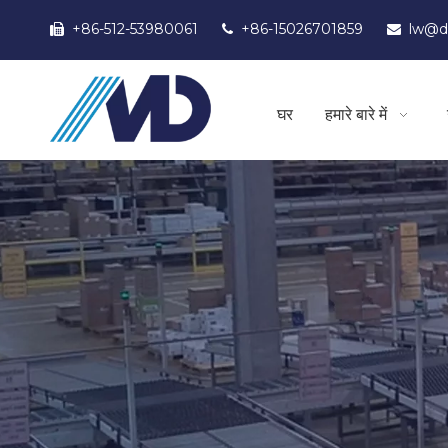
+86-512-53980061
+86-15026701859
lw@d



घर
हमारे बारे में